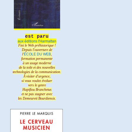
est paru
aux éditions l'Harmattan
Fini le Web préhistorique !
Depuis l'ouverture de
l'
ÉCOLE DU WEB
,
formation permanente
à un usage moderne
de la toile et des nouvelles
technologies de la communication.
À visiter d'urgence,
si vous voulez évoluer
vers le genre
Hapifiou Branchetus
et ne pas stagner avec
les Demeureti Bourdiensis.