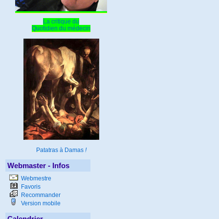
La critique du
Quotidien du médecin
Patatras à Damas
!
Webmaster - Infos
Webmestre
Favoris
Recommander
Version mobile
Calendrier