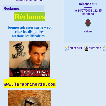
Cliquer pour agrandir
Réponse n° 1
--------
Réclames
le 14/07/2008 : 22:45
Réclames
par
bees
bonnes adresses sur le web,
chez les disquaires
visiteur
ou dans les librairies...
sujet actif
sujet clos
www.laraphinerie.com