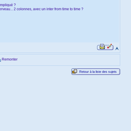
ompliqué ?
erveau... 2 colonnes, avec un inter from time to time ?
Remonter
Retour à la liste des sujets