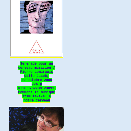
Sérénade pour un
cerveau musicien /
Pierre Lemarquis
Odile Jacob,
29 octobre 2009
224 p
ISBN 9782738123091.
Comment la musique
stimule-t-elle
notre cerveau